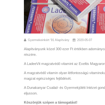
Gyermekeinkért '91 Alapítvány
2020-05-07
Alapítványunk közel 300 ezer Ft értékben adományo
részére.
A LadeeVit magzatvédő vitamint az Exeltis Magyarorsz
A magzatvédő vitamin olyan létfontosságú vitaminoka
magzat egészséges fejlődését.
A Dunakanyar Család- és Gyermekjóléti Intézet gon
eljusson.
Köszönjük szépen a támogatást!