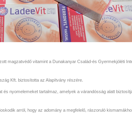
zott magzatvédő vitamint a Dunakanyar Család-és Gyermekjóléti In
ág Kft. biztosította az Alapítvány részére.
t és nyomelemeket tartalmaz, amelyek a várandósság alatt biztosítj
doskodik arról, hogy az adomány a megfelelő, rászoruló kismamákh