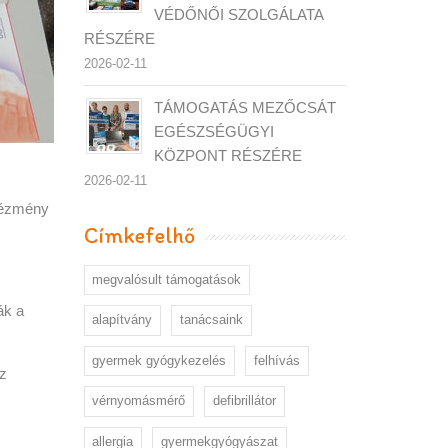
VÉDŐNŐI SZOLGÁLATA
RÉSZÉRE
2026-02-11
TÁMOGATÁS MEZŐCSÁT
EGÉSZSÉGÜGYI
KÖZPONT RÉSZÉRE
2026-02-11
tézmény
Címkefelhő
megvalósult támogatások
ák a
alapítvány
tanácsaink
gyermek gyógykezelés
felhívás
oz
vérnyomásmérő
defibrillátor
allergia
gyermekgyógyászat