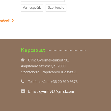
Vámosgyörk
Szentendre
sével!
Kapcsolat
Cím:
Gyermekeinkért ’91
Alapítvány székhelye: 2000
Szentendre, Paprikabíró u.2.fszt.7.
Telefonszám:
+36 20 910 9576
Email:
gyerm91@gmail.com