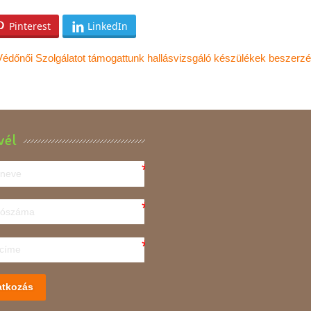
Pinterest
LinkedIn
Védőnői Szolgálatot támogattunk hallásvizsgáló készülékek beszerzé
vél
atkozás