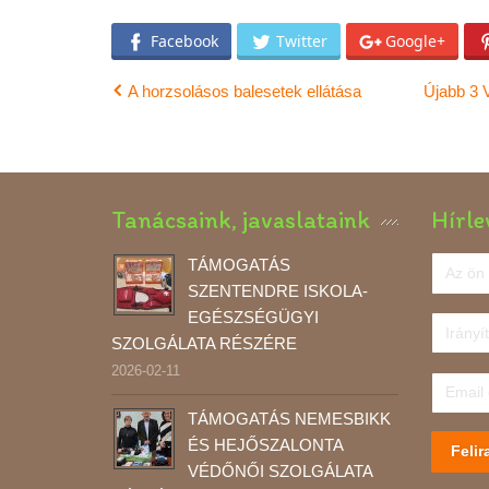
Facebook
Twitter
Google+
A horzsolásos balesetek ellátása
Újabb 3 
Tanácsaink, javaslataink
Hírle
TÁMOGATÁS
SZENTENDRE ISKOLA-
EGÉSZSÉGÜGYI
SZOLGÁLATA RÉSZÉRE
2026-02-11
TÁMOGATÁS NEMESBIKK
ÉS HEJŐSZALONTA
Felir
VÉDŐNŐI SZOLGÁLATA