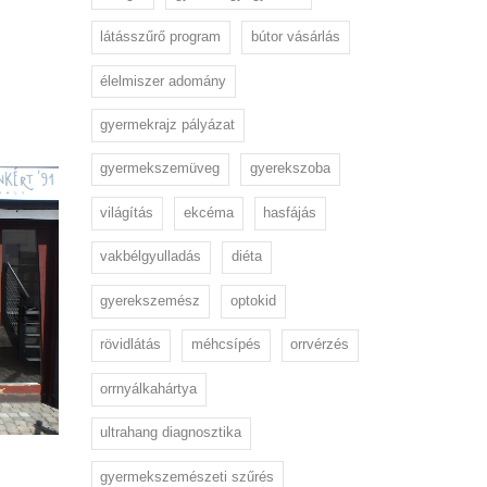
látásszűrő program
bútor vásárlás
élelmiszer adomány
gyermekrajz pályázat
gyermekszemüveg
gyerekszoba
világítás
ekcéma
hasfájás
vakbélgyulladás
diéta
gyerekszemész
optokid
rövidlátás
méhcsípés
orrvérzés
orrnyálkahártya
ultrahang diagnosztika
gyermekszemészeti szűrés