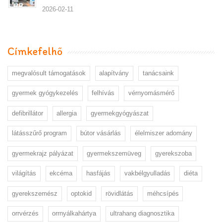
2026-02-11
Címkefelhő
megvalósult támogatások
alapítvány
tanácsaink
gyermek gyógykezelés
felhívás
vérnyomásmérő
defibrillátor
allergia
gyermekgyógyászat
látásszűrő program
bútor vásárlás
élelmiszer adomány
gyermekrajz pályázat
gyermekszemüveg
gyerekszoba
világítás
ekcéma
hasfájás
vakbélgyulladás
diéta
gyerekszemész
optokid
rövidlátás
méhcsípés
orrvérzés
orrnyálkahártya
ultrahang diagnosztika