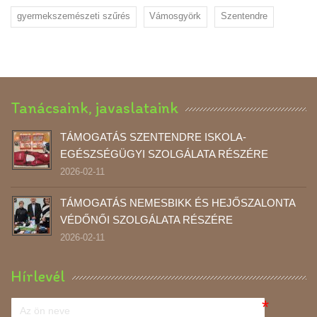
gyermekszemészeti szűrés
Vámosgyörk
Szentendre
Tanácsaink, javaslataink
TÁMOGATÁS SZENTENDRE ISKOLA-
EGÉSZSÉGÜGYI SZOLGÁLATA RÉSZÉRE
2026-02-11
TÁMOGATÁS NEMESBIKK ÉS HEJŐSZALONTA
VÉDŐNŐI SZOLGÁLATA RÉSZÉRE
2026-02-11
Hírlevél