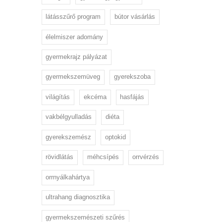
látásszűrő program
bútor vásárlás
élelmiszer adomány
gyermekrajz pályázat
gyermekszemüveg
gyerekszoba
világítás
ekcéma
hasfájás
vakbélgyulladás
diéta
gyerekszemész
optokid
rövidlátás
méhcsípés
orrvérzés
orrnyálkahártya
ultrahang diagnosztika
gyermekszemészeti szűrés