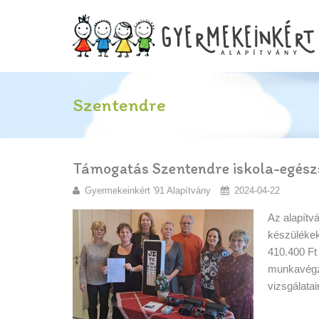
Szentendre
Támogatás Szentendre iskola-egész
Gyermekeinkért '91 Alapítvány
2024-04-22
Az alapítv
készülékek
410.400 Ft
munkavégzé
vizsgálata