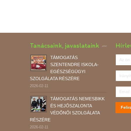
Tanácsaink, javaslataink
Hírle
TÁMOGATÁS
SZENTENDRE ISKOLA-
EGÉSZSÉGÜGYI
SZOLGÁLATA RÉSZÉRE
2026-02-11
TÁMOGATÁS NEMESBIKK
ÉS HEJŐSZALONTA
Felir
VÉDŐNŐI SZOLGÁLATA
RÉSZÉRE
2026-02-11