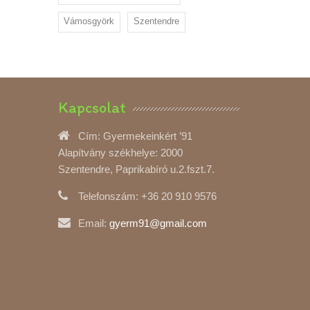
Vámosgyörk
Szentendre
Kapcsolat
Cím:
Gyermekeinkért ’91
Alapítvány székhelye: 2000
Szentendre, Paprikabíró u.2.fszt.7.
Telefonszám:
+36 20 910 9576
Email:
gyerm91@gmail.com