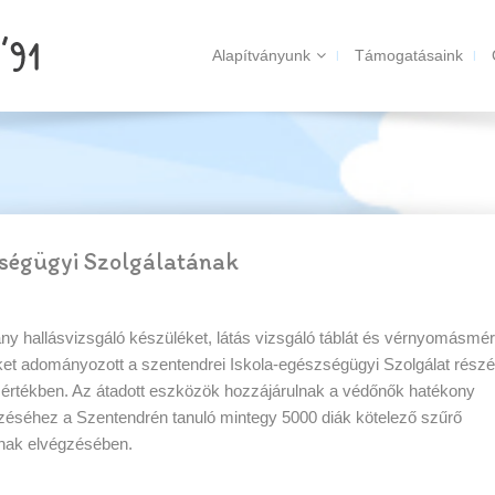
Alapítványunk
Támogatásaink
ségügyi Szolgálatának
ány hallásvizsgáló készüléket, látás vizsgáló táblát és vérnyomásmé
et adományozott a szentendrei Iskola-egészségügyi Szolgálat részé
 értékben. Az átadott eszközök hozzájárulnak a védőnők hatékony
séhez a Szentendrén tanuló mintegy 5000 diák kötelező szűrő
inak elvégzésében.