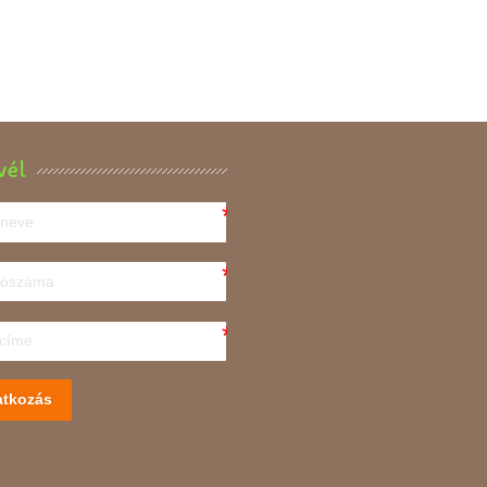
vél
atkozás