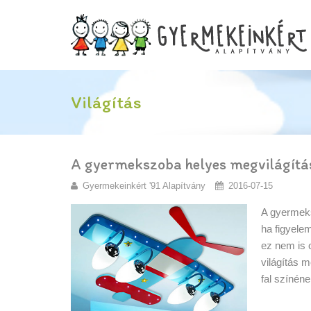
Világítás
A gyermekszoba helyes megvilágítá
Gyermekeinkért '91 Alapítvány
2016-07-15
A gyermeks
ha figyele
ez nem is 
világítás 
fal színéne