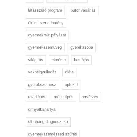
látásszűrő program
bútor vásárlás
élelmiszer adomány
gyermekrajz pályázat
gyermekszemüveg
gyerekszoba
világítás
ekcéma
hasfájás
vakbélgyulladás
diéta
gyerekszemész
optokid
rövidlátás
méhcsípés
orrvérzés
orrnyálkahártya
ultrahang diagnosztika
gyermekszemészeti szűrés