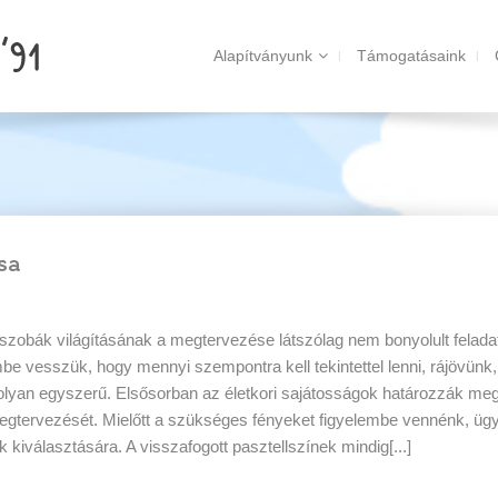
Alapítványunk
Támogatásaink
sa
zobák világításának a megtervezése látszólag nem bonyolult felada
mbe vesszük, hogy mennyi szempontra kell tekintettel lenni, rájövünk
olyan egyszerű. Elsősorban az életkori sajátosságok határozzák me
megtervezését. Mielőtt a szükséges fényeket figyelembe vennénk, ügy
k kiválasztására. A visszafogott pasztellszínek mindig[...]