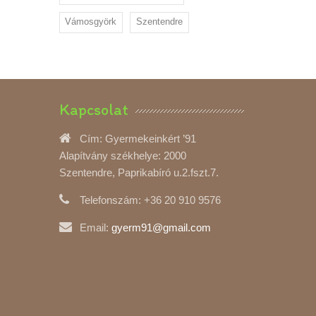
Vámosgyörk
Szentendre
Kapcsolat
Cím:
Gyermekeinkért ’91
Alapítvány székhelye: 2000
Szentendre, Paprikabíró u.2.fszt.7.
Telefonszám:
+36 20 910 9576
Email:
gyerm91@gmail.com