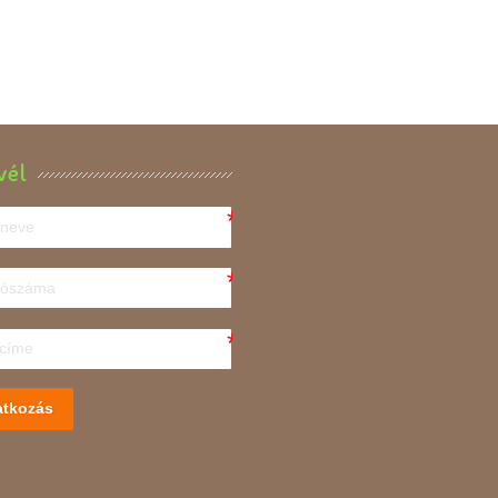
vél
atkozás