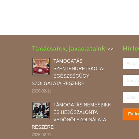
Tanácsaink, javaslataink
Hírle
TÁMOGATÁS
SZENTENDRE ISKOLA-
EGÉSZSÉGÜGYI
SZOLGÁLATA RÉSZÉRE
2026-02-11
TÁMOGATÁS NEMESBIKK
ÉS HEJŐSZALONTA
Felir
VÉDŐNŐI SZOLGÁLATA
RÉSZÉRE
2026-02-11