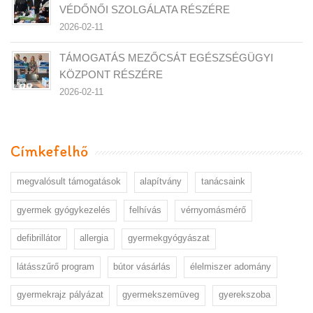
VÉDŐNŐI SZOLGÁLATA RÉSZÉRE
2026-02-11
TÁMOGATÁS MEZŐCSÁT EGÉSZSÉGÜGYI
KÖZPONT RÉSZÉRE
2026-02-11
Címkefelhő
megvalósult támogatások
alapítvány
tanácsaink
gyermek gyógykezelés
felhívás
vérnyomásmérő
defibrillátor
allergia
gyermekgyógyászat
látásszűrő program
bútor vásárlás
élelmiszer adomány
gyermekrajz pályázat
gyermekszemüveg
gyerekszoba