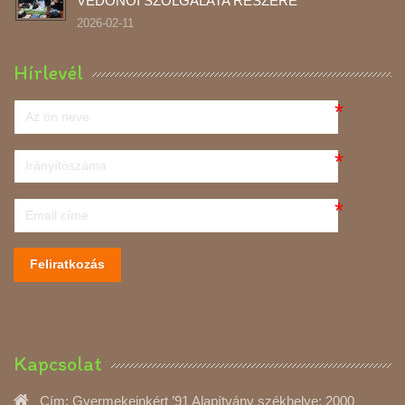
VÉDŐNŐI SZOLGÁLATA RÉSZÉRE
2026-02-11
Hírlevél
Feliratkozás
Kapcsolat
Cím:
Gyermekeinkért ’91 Alapítvány székhelye: 2000