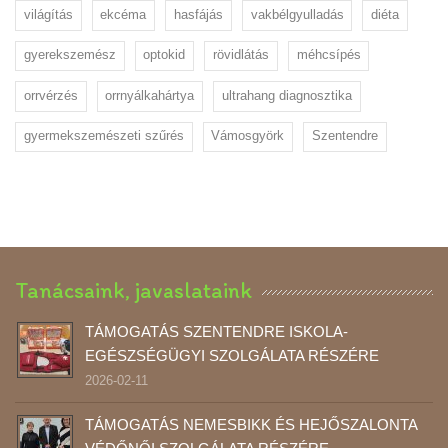
világítás
ekcéma
hasfájás
vakbélgyulladás
diéta
gyerekszemész
optokid
rövidlátás
méhcsípés
orrvérzés
orrnyálkahártya
ultrahang diagnosztika
gyermekszemészeti szűrés
Vámosgyörk
Szentendre
Tanácsaink, javaslataink
TÁMOGATÁS SZENTENDRE ISKOLA-
EGÉSZSÉGÜGYI SZOLGÁLATA RÉSZÉRE
2026-02-11
TÁMOGATÁS NEMESBIKK ÉS HEJŐSZALONTA