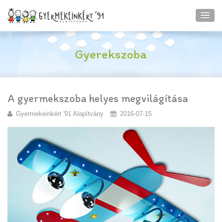
Gyerekszoba
A gyermekszoba helyes megvilágítása
Gyermekeinkért '91 Alapítvány
2016-07-15