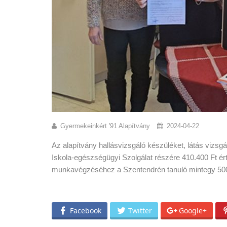
Gyermekeinkért '91 Alapítvány
2024-04-22
Az alapítvány hallásvizsgáló készüléket, látás viz
Iskola-egészségügyi Szolgálat részére 410.400 Ft é
munkavégzéséhez a Szentendrén tanuló mintegy 5000
Facebook
Twitter
Google+