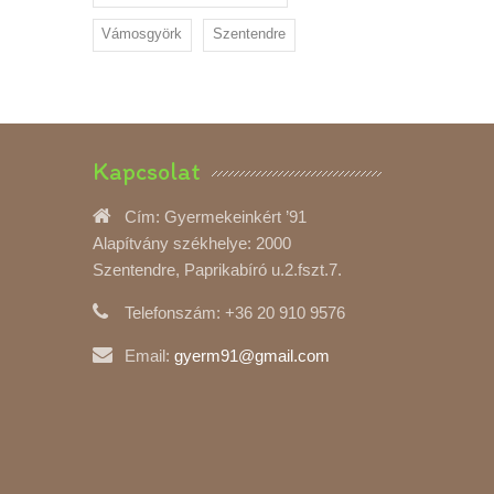
Vámosgyörk
Szentendre
Kapcsolat
Cím:
Gyermekeinkért ’91
Alapítvány székhelye: 2000
Szentendre, Paprikabíró u.2.fszt.7.
Telefonszám:
+36 20 910 9576
Email:
gyerm91@gmail.com