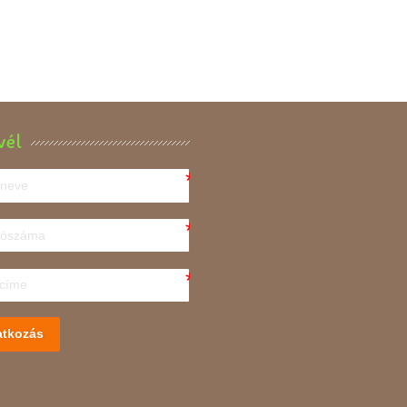
vél
atkozás