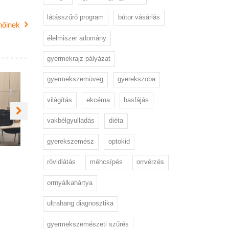
látásszűrő program
bútor vásárlás
nőinek
élelmiszer adomány
gyermekrajz pályázat
S
TÁMOGATÁS
TÁMOGATÁS
gyermekszemüveg
gyerekszoba
GYE
ÁROKTŐ
HEVES VÁRMEGY
világítás
ekcéma
hasfájás
I
VÉDŐNŐI
PEDAGÓGIAI
LAT
SZOLGÁLATA
TAGSZOLGÁLAT
vakbélgyulladás
diéta
RÉSZÉRE
PÉTERVÁSÁRAI
YEI
TAGINTÉZMÉNY
gyerekszemész
optokid
NEK RÉSZÉRE
rövidlátás
méhcsípés
orrvérzés
orrnyálkahártya
ultrahang diagnosztika
gyermekszemészeti szűrés