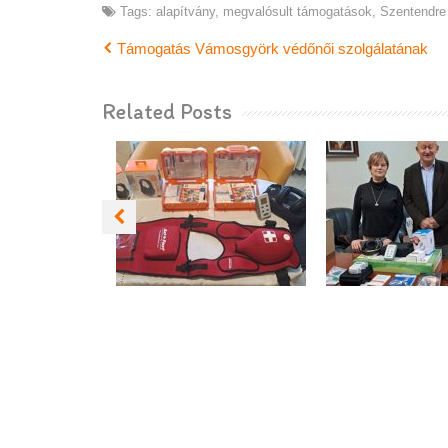
Tags:
alapítvány
,
megvalósult támogatások
,
Szentendre
Támogatás Vámosgyörk védőnői szolgálatának
Related Posts
TÁMOGATÁS
TÁMOGA
SZENTENDRE
NEMESBIK
ISKOLA-
HEJŐSZAL
EGÉSZSÉGÜGYI
VÉDŐN
SZOLGÁLATA
SZOLGÁL
RÉSZÉRE
RÉSZÉ