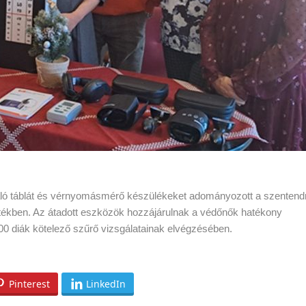
sgáló táblát és vérnyomásmérő készülékeket adományozott a szentend
rtékben. Az átadott eszközök hozzájárulnak a védőnők hatékony
 diák kötelező szűrő vizsgálatainak elvégzésében.
Pinterest
LinkedIn