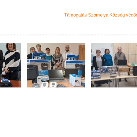
Támogatás Szomolya Község védő
TÁS
TÁMOGATÁS
TÁMOGATÁ
K ÉS
MEZŐCSÁT
HEVES VÁRME
ONTA
EGÉSZSÉGÜGYI
PEDAGÓGIA
ŐI
KÖZPONT
SZAKSZOLGÁ
ATA
RÉSZÉRE
ÉS
RE
TAGINTÉZMÉN
RÉSZÉRE