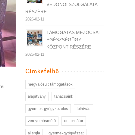
VÉDŐNŐI SZOLGÁLATA
RÉSZÉRE
2026-02-11
TÁMOGATÁS MEZŐCSÁT
EGÉSZSÉGÜGYI
KÖZPONT RÉSZÉRE
2026-02-11
Címkefelhő
megvalósult támogatások
rei
alapítvány
tanácsaink
gyermek gyógykezelés
felhívás
vérnyomásmérő
defibrillátor
allergia
gyermekgyógyászat