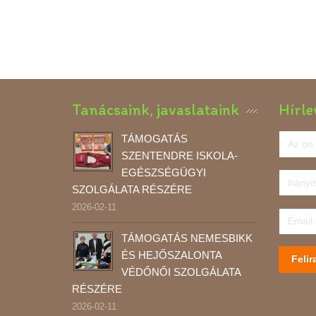
Tanácsaink, javaslataink
Hírle
TÁMOGATÁS
SZENTENDRE ISKOLA-
EGÉSZSÉGÜGYI
SZOLGÁLATA RÉSZÉRE
2026-02-11
TÁMOGATÁS NEMESBIKK
ÉS HEJŐSZALONTA
Felir
VÉDŐNŐI SZOLGÁLATA
RÉSZÉRE
2026-02-11