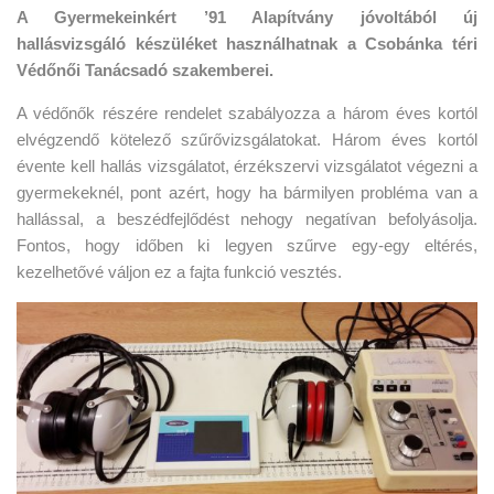
A Gyermekeinkért ’91 Alapítvány jóvoltából új
hallásvizsgáló készüléket használhatnak a Csobánka téri
Védőnői Tanácsadó szakemberei.
A védőnők részére rendelet szabályozza a három éves kortól
elvégzendő kötelező szűrővizsgálatokat. Három éves kortól
évente kell hallás vizsgálatot, érzékszervi vizsgálatot végezni a
gyermekeknél, pont azért, hogy ha bármilyen probléma van a
hallással, a beszédfejlődést nehogy negatívan befolyásolja.
Fontos, hogy időben ki legyen szűrve egy-egy eltérés,
kezelhetővé váljon ez a fajta funkció vesztés.