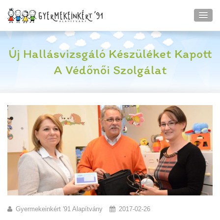
Új Hallásvizsgáló Készüléket Kapott
A Védőnői Szolgálat
Gyermekeinkért '91 Alapítvány
2017-02-26