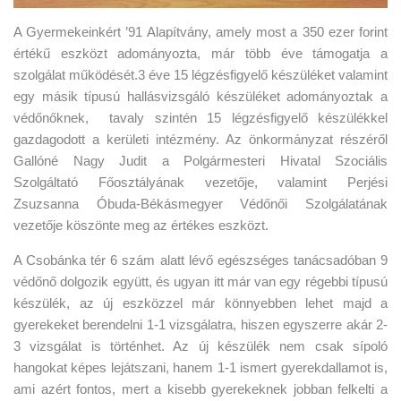
A Gyermekeinkért ’91 Alapítvány, amely most a 350 ezer forint
értékű eszközt adományozta, már több éve támogatja a
szolgálat működését.3 éve 15 légzésfigyelő készüléket valamint
egy másik típusú hallásvizsgáló készüléket adományoztak a
védőnőknek, tavaly szintén 15 légzésfigyelő készülékkel
gazdagodott a kerületi intézmény. Az önkormányzat részéről
Gallóné Nagy Judit a Polgármesteri Hivatal Szociális
Szolgáltató Főosztályának vezetője, valamint Perjési
Zsuzsanna Óbuda-Békásmegyer Védőnői Szolgálatának
vezetője köszönte meg az értékes eszközt.
A Csobánka tér 6 szám alatt lévő egészséges tanácsadóban 9
védőnő dolgozik együtt, és ugyan itt már van egy régebbi típusú
készülék, az új eszközzel már könnyebben lehet majd a
gyerekeket berendelni 1-1 vizsgálatra, hiszen egyszerre akár 2-
3 vizsgálat is történhet. Az új készülék nem csak sípoló
hangokat képes lejátszani, hanem 1-1 ismert gyerekdallamot is,
ami azért fontos, mert a kisebb gyerekeknek jobban felkelti a