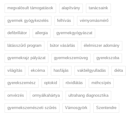
megvalósult támogatások
alapítvány
tanácsaink
gyermek gyógykezelés
felhívás
vérnyomásmérő
defibrillátor
allergia
gyermekgyógyászat
látásszűrő program
bútor vásárlás
élelmiszer adomány
gyermekrajz pályázat
gyermekszemüveg
gyerekszoba
világítás
ekcéma
hasfájás
vakbélgyulladás
diéta
gyerekszemész
optokid
rövidlátás
méhcsípés
orrvérzés
orrnyálkahártya
ultrahang diagnosztika
gyermekszemészeti szűrés
Vámosgyörk
Szentendre