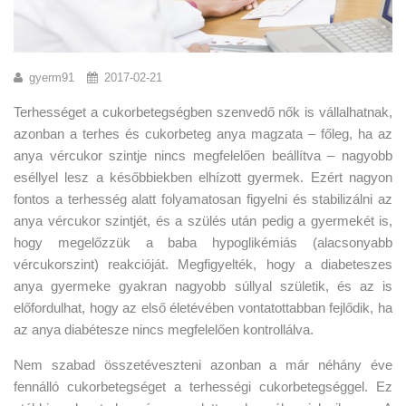
gyerm91
2017-02-21
Terhességet a cukorbetegségben szenvedő nők is vállalhatnak,
azonban a terhes és cukorbeteg anya magzata – főleg, ha az
anya vércukor szintje nincs megfelelően beállítva – nagyobb
eséllyel lesz a későbbiekben elhízott gyermek. Ezért nagyon
fontos a terhesség alatt folyamatosan figyelni és stabilizálni az
anya vércukor szintjét, és a szülés után pedig a gyermekét is,
hogy megelőzzük a baba hypoglikémiás (alacsonyabb
vércukorszint) reakcióját. Megfigyelték, hogy a diabeteszes
anya gyermeke gyakran nagyobb súllyal születik, és az is
előfordulhat, hogy az első életévében vontatottabban fejlődik, ha
az anya diabétesze nincs megfelelően kontrollálva.
Nem szabad összetéveszteni azonban a már néhány éve
fennálló cukorbetegséget a terhességi cukorbetegséggel. Ez