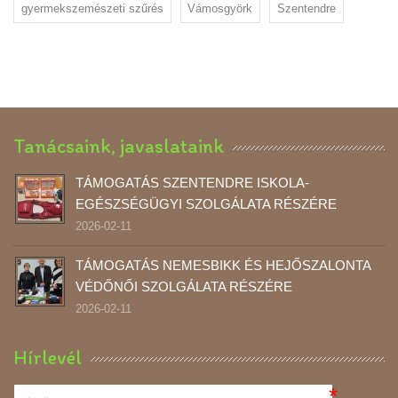
gyermekszemészeti szűrés
Vámosgyörk
Szentendre
Tanácsaink, javaslataink
TÁMOGATÁS SZENTENDRE ISKOLA-
EGÉSZSÉGÜGYI SZOLGÁLATA RÉSZÉRE
2026-02-11
TÁMOGATÁS NEMESBIKK ÉS HEJŐSZALONTA
VÉDŐNŐI SZOLGÁLATA RÉSZÉRE
2026-02-11
Hírlevél