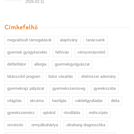
2026-02-11
Címkefelhő
megvalósult támogatások
alapítvány
tanácsaink
gyermek gyógykezelés
felhívás
vérnyomásmérő
defibrillátor
allergia
gyermekgyógyászat
látásszűrő program
bútor vásárlás
élelmiszer adomány
gyermekrajz pályázat
gyermekszemüveg
gyerekszoba
világítás
ekcéma
hasfájás
vakbélgyulladás
diéta
gyerekszemész
optokid
rövidlátás
méhcsípés
orrvérzés
orrnyálkahártya
ultrahang diagnosztika