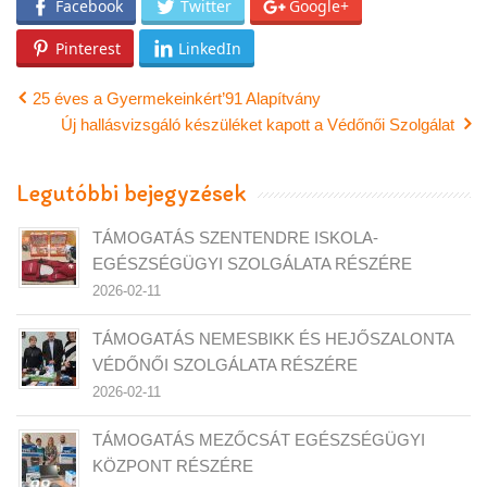
Facebook
Twitter
Google+
Pinterest
LinkedIn
25 éves a Gyermekeinkért’91 Alapítvány
Új hallásvizsgáló készüléket kapott a Védőnői Szolgálat
Legutóbbi bejegyzések
TÁMOGATÁS SZENTENDRE ISKOLA-
EGÉSZSÉGÜGYI SZOLGÁLATA RÉSZÉRE
2026-02-11
TÁMOGATÁS NEMESBIKK ÉS HEJŐSZALONTA
VÉDŐNŐI SZOLGÁLATA RÉSZÉRE
2026-02-11
TÁMOGATÁS MEZŐCSÁT EGÉSZSÉGÜGYI
KÖZPONT RÉSZÉRE