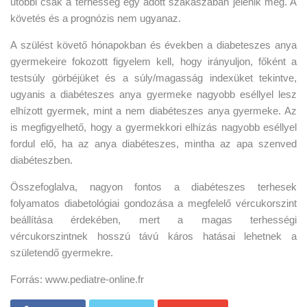
utóbbi csak a terhesség egy adott szakaszában jelenik meg. A
követés és a prognózis nem ugyanaz.
A szülést követő hónapokban és években a diabeteszes anya
gyermekeire fokozott figyelem kell, hogy irányuljon, főként a
testsúly görbéjüket és a súly/magasság indexüket tekintve,
ugyanis a diabéteszes anya gyermeke nagyobb eséllyel lesz
elhízott gyermek, mint a nem diabéteszes anya gyermeke. Az
is megfigyelhető, hogy a gyermekkori elhízás nagyobb eséllyel
fordul elő, ha az anya diabéteszes, mintha az apa szenved
diabéteszben.
Összefoglalva, nagyon fontos a diabéteszes terhesek
folyamatos diabetológiai gondozása a megfelelő vércukorszint
beállítása érdekében, mert a magas terhességi
vércukorszintnek hosszú távú káros hatásai lehetnek a
születendő gyermekre.
Forrás: www.pediatre-online.fr