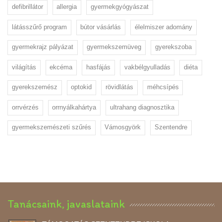
defibrillátor
allergia
gyermekgyógyászat
látásszűrő program
bútor vásárlás
élelmiszer adomány
gyermekrajz pályázat
gyermekszemüveg
gyerekszoba
világítás
ekcéma
hasfájás
vakbélgyulladás
diéta
gyerekszemész
optokid
rövidlátás
méhcsípés
orrvérzés
orrnyálkahártya
ultrahang diagnosztika
gyermekszemészeti szűrés
Vámosgyörk
Szentendre
Tanácsaink, javaslataink