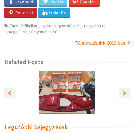
Facebook
Twitter
Google+
Pinterest
LinkedIn
Tags:
defibrillátor
,
gyermek gyógykezelés
,
megvalósult
támogatások
,
vérnyomásmérő
Támogatásaink 2013-ban
Related Posts
TÁMOGATÁS
SZENTENDRE
ISKOLA-
EGÉSZSÉGÜGYI
SZOLGÁLATA
RÉSZÉRE
Legutóbbi bejegyzések