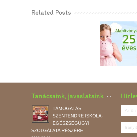
Related Posts
25 Éves
Gyermekeink
Alapítv
Tanácsaink, javaslataink
Hírle
TÁMOGATÁS
SZENTENDRE ISKOLA-
EGÉSZSÉGÜGYI
SZOLGÁLATA RÉSZÉRE