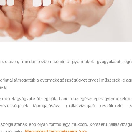
kezetesen, minden évben segíti a gyermekek gyógyulását, eg
ió forinttal támogattuk a gyermekegészségügyet orvosi műszerek, diag
ával
 gyermekek gyógyulását segítjük, hanem az egészséges gyermekek m
rezettségének támogatásával (hallásvizsgáló készülékek, c
i szolgálatának épp olyan fontos egy működő, korszerű hallásvizsgá
új inkubátor.
Megvalósult támogatásaink >>>