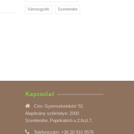
Vámosgyörk
Szentendre
Kapcsolat
Cím:
Gyermekeinkért ’91
Alapítvány székhelye: 2000
Szentendre, Paprikabíró u.2.fszt.7.
Telefonszám:
+36 20 910 9576