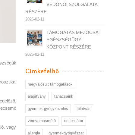
VÉDŐNŐI SZOLGÁLATA
RÉSZÉRE
2026-02-11
TÁMOGATÁS MEZŐCSÁT
EGÉSZSÉGÜGYI
KÖZPONT RÉSZÉRE
2026-02-11
észségük
Címkefelhő
nosztikai
megvalósult támogatások
alapítvány
tanácsaink
egelőző,
secsemő
gyermek gyógykezelés
felhívás
vérnyomásmérő
defibrillátor
ló, vagy
allergia
gyermekgyógyászat