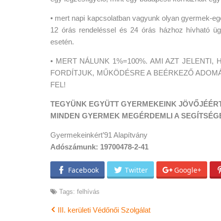
• mert napi kapcsolatban vagyunk olyan gyermek-eg
12 órás rendeléssel és 24 órás házhoz hívható ügy
esetén.
• MERT NÁLUNK 1%=100%. AMI AZT JELENTI
FORDÍTJUK, MŰKÖDÉSRE A BEÉRKEZŐ ADOM
FEL!
TEGYÜNK EGYÜTT GYERMEKEINK JÖVŐJÉÉRT
MINDEN GYERMEK MEGÉRDEMLI A SEGÍTSÉGE
Gyermekeinkért’91 Alapítvány
Adószámunk: 19700478-2-41
Facebook
Twitter
Google+
Tags:
felhívás
III. kerületi Védőnői Szolgálat