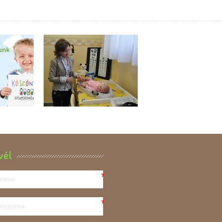
Felhívás Védőnői
 A
Szolgálatok
ért’91
Részére –
ány
Igénybenyújtás
vél