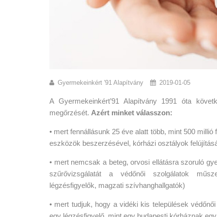
Gyermekeinkért '91 Alapítvány
2019-01-05
A Gyermekeinkért’91 Alapítvány 1991 óta követ
megőrzését.
Azért minket válasszon:
• mert fennállásunk 25 éve alatt több, mint 500 mill
eszközök beszerzésével, kórházi osztályok felújítás
• mert nemcsak a beteg, orvosi ellátásra szoruló
szűrővizsgálatát a védőnői szolgálatok műsze
légzésfigyelők, magzati szívhanghallgatók)
• mert tudjuk, hogy a vidéki kis települések védőnő
egy légzésfigyelő, mint egy budapesti kórháznak egy 