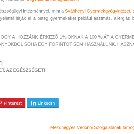
észségügyi intézménnyel, mint a
Svábhegyi Gyermekgyógyintézet
, 
elettel látják el a beteg gyermekeket például asztmás, allergiás 
, HOGY A HOZZÁNK ÉRKEZŐ 1%-OKNAK A 100 %-ÁT A GYERM
ÁNYOKBÓL SOHA EGY FORINTOT SEM HASZNÁLUNK, HASZN
!
T, AZ EGÉSZSÉGET!
Pinterest
LinkedIn
Mezőhegyes Védőnői Szolgálatának támo