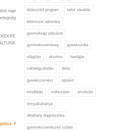
látásszűrő program
bútor vásárlás
ahol napi
betegség
élelmiszer adomány
gyermekrajz pályázat
EKEKRE
ÁLTUNK
gyermekszemüveg
gyerekszoba
világítás
ekcéma
hasfájás
vakbélgyulladás
diéta
gyerekszemész
optokid
rövidlátás
méhcsípés
orrvérzés
orrnyálkahártya
ultrahang diagnosztika
gatása
gyermekszemészeti szűrés