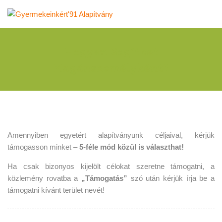
Hogyan Segíthet
Magánszemélyként?
Amennyiben egyetért alapítványunk céljaival, kérjük
támogasson minket –
5-féle mód közül is választhat!
Ha csak bizonyos kijelölt célokat szeretne támogatni, a
közlemény rovatba a
„Támogatás”
szó után kérjük írja be a
támogatni kívánt terület nevét!