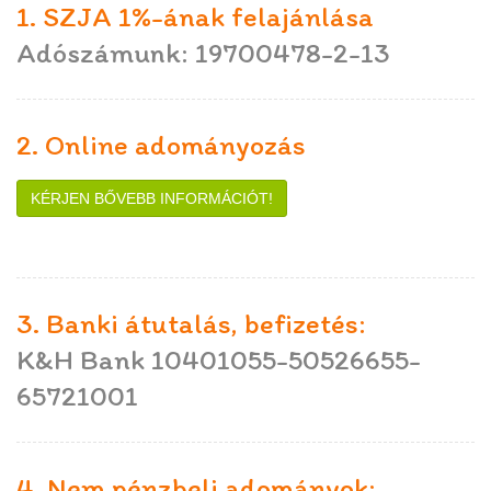
1. SZJA 1%-ának felajánlása
Adószámunk: 19700478-2-13
2. Online adományozás
KÉRJEN BŐVEBB INFORMÁCIÓT!
3. Banki átutalás, befizetés:
K&H Bank 10401055-50526655-
65721001
4. Nem pénzbeli adományok: