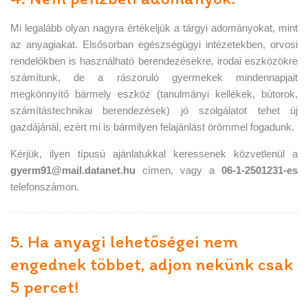
Mi legalább olyan nagyra értékeljük a tárgyi adományokat, mint
az anyagiakat. Elsősorban egészségügyi intézetekben, orvosi
rendelőkben is használható berendezésekre, irodai eszközökre
számítunk, de a rászoruló gyermekek mindennapjait
megkönnyítő bármely eszköz (tanulmányi kellékek, bútorok,
számítástechnikai berendezések) jó szolgálatot tehet új
gazdájánál, ezért mi is bármilyen felajánlást örömmel fogadunk.
Kérjük, ilyen típusú ajánlatukkal keressenek közvetlenül a
gyerm91@mail.datanet.hu
címen, vagy a
06-1-2501231-es
telefonszámon.
5. Ha anyagi lehetőségei nem
engednek többet, adjon nekünk csak
5 percet!