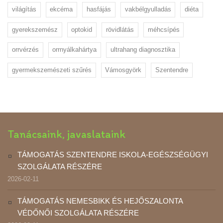
világítás
ekcéma
hasfájás
vakbélgyulladás
diéta
gyerekszemész
optokid
rövidlátás
méhcsípés
orrvérzés
orrnyálkahártya
ultrahang diagnosztika
gyermekszemészeti szűrés
Vámosgyörk
Szentendre
Tanácsaink, javaslataink
TÁMOGATÁS SZENTENDRE ISKOLA-EGÉSZSÉGÜGYI
SZOLGÁLATA RÉSZÉRE
2026-02-11
TÁMOGATÁS NEMESBIKK ÉS HEJŐSZALONTA
VÉDŐNŐI SZOLGÁLATA RÉSZÉRE