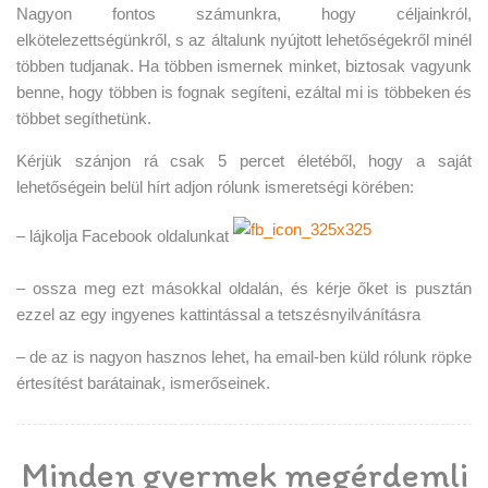
Nagyon fontos számunkra, hogy céljainkról,
elkötelezettségünkről, s az általunk nyújtott lehetőségekről minél
többen tudjanak. Ha többen ismernek minket, biztosak vagyunk
benne, hogy többen is fognak segíteni, ezáltal mi is többeken és
többet segíthetünk.
Kérjük szánjon rá csak 5 percet életéből, hogy a saját
lehetőségein belül hírt adjon rólunk ismeretségi körében:
– lájkolja Facebook oldalunkat
– ossza meg ezt másokkal oldalán, és kérje őket is pusztán
ezzel az egy ingyenes kattintással a tetszésnyilvánításra
– de az is nagyon hasznos lehet, ha email-ben küld rólunk röpke
értesítést barátainak, ismerőseinek.
Minden gyermek megérdemli