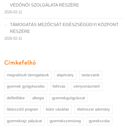
VÉDŐNŐI SZOLGÁLATA RÉSZÉRE
2026-02-11
TÁMOGATÁS MEZŐCSÁT EGÉSZSÉGÜGYI KÖZPONT
RÉSZÉRE
2026-02-11
Címkefelhő
megvalósult támogatások
alapítvány
tanácsaink
gyermek gyógykezelés
felhívás
vérnyomásmérő
defibrillátor
allergia
gyermekgyógyászat
látásszűrő program
bútor vásárlás
élelmiszer adomány
gyermekrajz pályázat
gyermekszemüveg
gyerekszoba