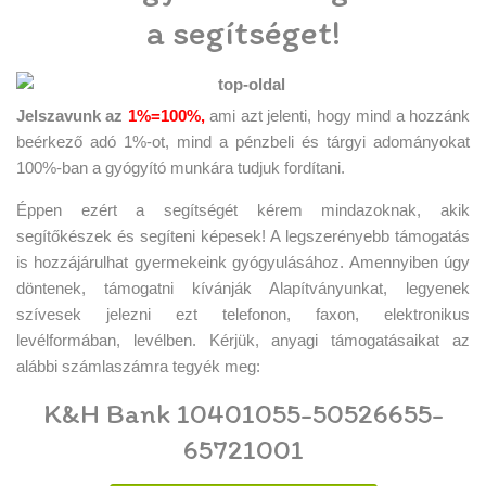
a segítséget!
Jelszavunk az
1%=100%,
ami azt jelenti, hogy mind a hozzánk
beérkező adó 1%-ot, mind a pénzbeli és tárgyi adományokat
100%-ban a gyógyító munkára tudjuk fordítani.
Éppen ezért a segítségét kérem mindazoknak, akik
segítőkészek és segíteni képesek! A legszerényebb támogatás
is hozzájárulhat gyermekeink gyógyulásához. Amennyiben úgy
döntenek, támogatni kívánják Alapítványunkat, legyenek
szívesek jelezni ezt telefonon, faxon, elektronikus
levélformában, levélben. Kérjük, anyagi támogatásaikat az
alábbi számlaszámra tegyék meg:
K&H Bank 10401055-50526655-
65721001